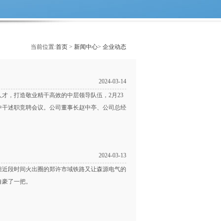
当前位置:
首页
>
新闻中心
>
企业动态
2024-03-14
才，打造敬业精干高效的中层领导队伍，2月23
度中干述职竞聘会议。公司董事长赵中亭、公司总经
2024-03-13
但近段时间火出圈的郑许市域铁路又让森源电气的
自豪了一把。